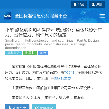
登录
注册
全国标准信息公共服务平台
Togg
navi
国家标准
行业标准
地方标准
小艇 艇体结构和构件尺寸 第5部分：单体船设计压
力、设计应力、构件尺寸的确定
Small craft—Hull construction and scantlings—Part 5: Design
团体标准
企业标准
国际标准
pressures for monohulls, design stresses, scantlings
determination
国家标准
推荐性
现行
国外标准
技术委员会
国家标准《小艇 艇体结构和构件尺寸 第5部分：单体船设计
压力、设计应力、构件尺寸的确定》 由
TC241
（全国小艇标准化
技术委员会）归口 ，主管部门为
国家标准委
。
主要起草单位
中国船舶工业集团公司第七O八研究所
。
主要起草人
李江涛
、
楼鹏宇
、
徐志亭
、
崔海鑫
。
查看全文
意见建议