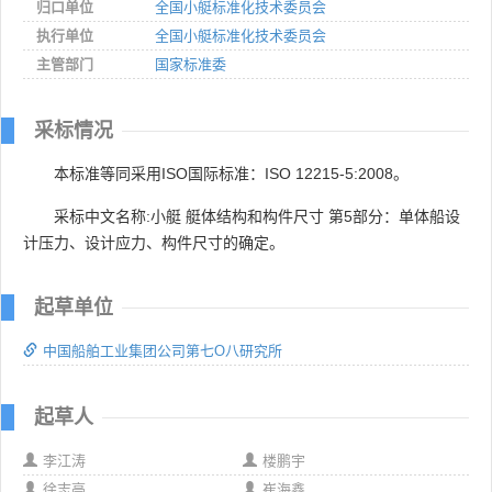
归口单位
全国小艇标准化技术委员会
执行单位
全国小艇标准化技术委员会
主管部门
国家标准委
采标情况
本标准等同采用ISO国际标准：ISO 12215-5:2008。
采标中文名称:小艇 艇体结构和构件尺寸 第5部分：单体船设
计压力、设计应力、构件尺寸的确定。
起草单位
中国船舶工业集团公司第七O八研究所
起草人
李江涛
楼鹏宇
徐志亭
崔海鑫