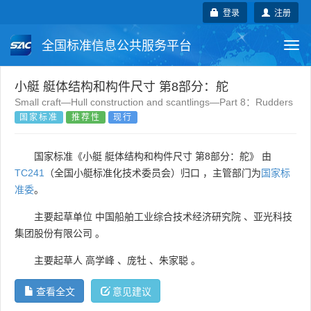
登录
注册
全国标准信息公共服务平台
Togg
navi
国家标准
行业标准
地方标准
小艇 艇体结构和构件尺寸 第8部分：舵
Small craft—Hull construction and scantlings—Part 8：Rudders
国家标准
推荐性
现行
团体标准
企业标准
国际标准
国外标准
技术委员会
国家标准《小艇 艇体结构和构件尺寸 第8部分：舵》 由
TC241
（全国小艇标准化技术委员会）归口 ，主管部门为
国家标
准委
。
主要起草单位
中国船舶工业综合技术经济研究院
、
亚光科技
集团股份有限公司
。
主要起草人
高学峰
、
庞牡
、
朱家聪
。
查看全文
意见建议