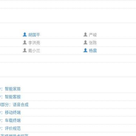
胡国平
严峻
李洪亮
张陈
戴小兰
杨震
部分：智能家居
部分：智能客服
 第3部分：语音合成
部分：移动终端
部分：车载终端
部分：评价规范