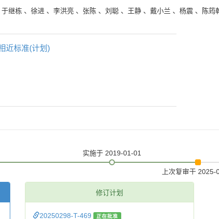
、
于继栋
、
徐进
、
李洪亮
、
张陈
、
刘聪
、
王静
、
戴小兰
、
杨震
、
陈筠
相近标准(计划)
实施
于 2019-01-01
上次复审
于 2025-
修订计划
20250298-T-469
正在批准