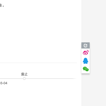
翰
。
废止
03-04