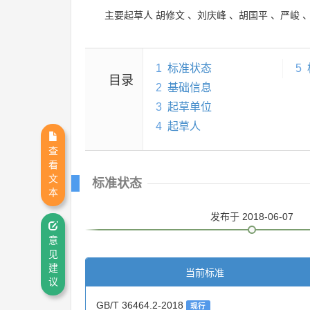
主要起草人
胡修文
、
刘庆峰
、
胡国平
、
严峻
1
标准状态
5
目录
2
基础信息
3
起草单位
4
起草人
查
看
文
标准状态
本
发布
于 2018-06-07
意
见
建
当前标准
议
GB/T 36464.2-2018
现行