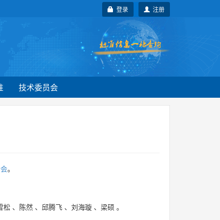
登录
注册
准
技术委员会
合会
。
雪松
、
陈然
、
邱腾飞
、
刘海璇
、
梁硕
。