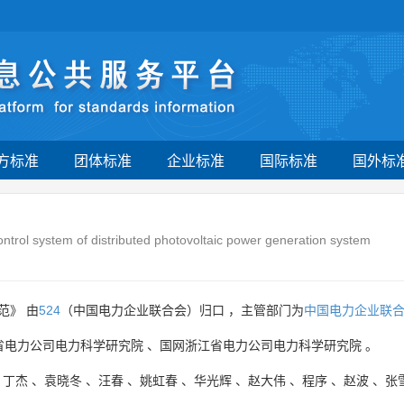
方标准
团体标准
企业标准
国际标准
国外标
ontrol system of distributed photovoltaic power generation system
范》 由
524
（中国电力企业联合会）归口 ，主管部门为
中国电力企业联
省电力公司电力科学研究院
、
国网浙江省电力公司电力科学研究院
。
、
丁杰
、
袁晓冬
、
汪春
、
姚虹春
、
华光辉
、
赵大伟
、
程序
、
赵波
、
张