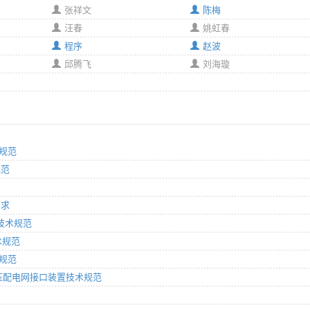
张祥文
陈梅
汪春
姚虹春
程序
赵波
邱腾飞
刘海璇
术规范
规范
要求
网技术规范
术规范
术规范
入低压配电网接口装置技术规范