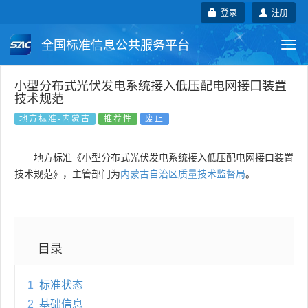
登录
注册
全国标准信息公共服务平台
Togg
navi
国家标准
行业标准
地方标准
小型分布式光伏发电系统接入低压配电网接口装置
技术规范
团体标准
企业标准
国际标准
地方标准-内蒙古
推荐性
废止
国外标准
技术委员会
地方标准《小型分布式光伏发电系统接入低压配电网接口装置
技术规范》，主管部门为
内蒙古自治区质量技术监督局
。
目录
1
标准状态
2
基础信息