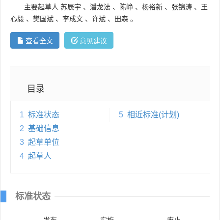
主要起草人
苏辰宇
、
潘龙法
、
陈峥
、
杨裕新
、
张锦涛
、
王
心毅
、
樊国斌
、
李成文
、
许斌
、
田森
。
查看全文
意见建议
目录
1
标准状态
5
相近标准(计划)
2
基础信息
3
起草单位
4
起草人
标准状态
发布
实施
废止