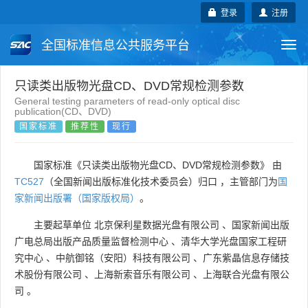
登录
注册
全国标准信息公共服务平台
Togg
navi
国家标准
行业标准
地方标准
只读类出版物光盘CD、DVD常规检测参数
General testing parameters of read-only optical disc
publication(CD、DVD)
团体标准
企业标准
国际标准
国家标准
推荐性
现行
国外标准
技术委员会
国家标准《只读类出版物光盘CD、DVD常规检测参数》 由
TC527
（全国新闻出版标准化技术委员会）归口 ，主管部门为
国
家新闻出版署（国家版权局）
。
主要起草单位
北京保利星数据光盘有限公司
、
国家新闻出版
广电总局出版产品质量监督检测中心
、
清华大学光盘国家工程研
究中心
、
中航御铭（安阳）科技有限公司
、
广东紫晶信息存储技
术股份有限公司
、
上海新索音乐有限公司
、
上海联合光盘有限公
司
。