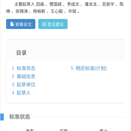
主要起草人
田森
、
樊国斌
、
李成文
、
潘龙法
、
苏辰宇
、
陈
峥
、
张锦涛
、
杨裕新
、
王心毅
、
许斌
。
查看全文
意见建议
目录
1
标准状态
5
相近标准(计划)
2
基础信息
3
起草单位
4
起草人
标准状态
发布
实施
废止