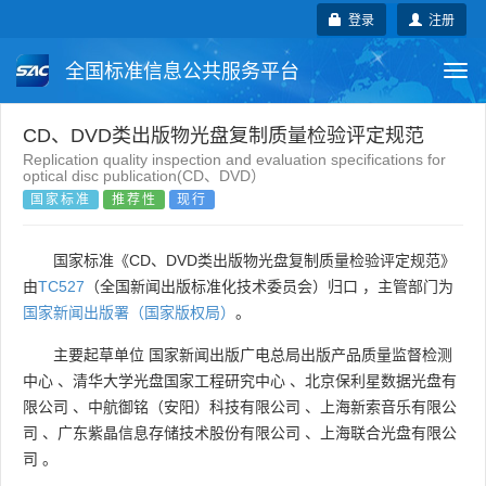
登录
注册
全国标准信息公共服务平台
Togg
navi
国家标准
行业标准
地方标准
CD、DVD类出版物光盘复制质量检验评定规范
Replication quality inspection and evaluation specifications for
optical disc publication(CD、DVD）
团体标准
企业标准
国际标准
国家标准
推荐性
现行
国外标准
技术委员会
国家标准《CD、DVD类出版物光盘复制质量检验评定规范》
由
TC527
（全国新闻出版标准化技术委员会）归口 ，主管部门为
国家新闻出版署（国家版权局）
。
主要起草单位
国家新闻出版广电总局出版产品质量监督检测
中心
、
清华大学光盘国家工程研究中心
、
北京保利星数据光盘有
限公司
、
中航御铭（安阳）科技有限公司
、
上海新索音乐有限公
司
、
广东紫晶信息存储技术股份有限公司
、
上海联合光盘有限公
司
。