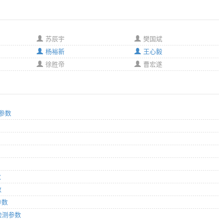
苏辰宇
樊国斌
杨裕新
王心毅
徐胜帝
曹宏遂
测参数
数
数
参数
规检测参数