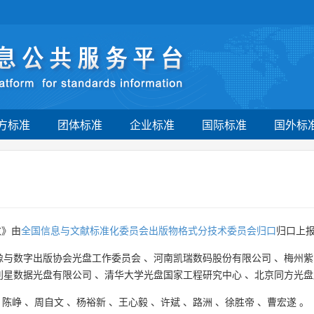
方标准
团体标准
企业标准
国际标准
国外标
数》由
全国信息与文献标准化委员会出版物格式分技术委员会归口
归口上
像与数字出版协会光盘工作委员会
、
河南凯瑞数码股份有限公司
、
梅州紫
利星数据光盘有限公司
、
清华大学光盘国家工程研究中心
、
北京同方光盘
、
陈峥
、
周自文
、
杨裕新
、
王心毅
、
许斌
、
路洲
、
徐胜帝
、
曹宏遂
。