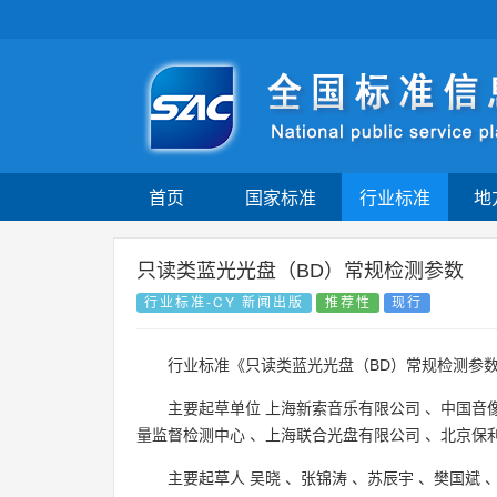
首页
国家标准
行业标准
地
只读类蓝光光盘（BD）常规检测参数
行业标准-CY 新闻出版
推荐性
现行
行业标准《只读类蓝光光盘（BD）常规检测参
主要起草单位
上海新索音乐有限公司
、
中国音
量监督检测中心
、
上海联合光盘有限公司
、
北京保
主要起草人
吴晓
、
张锦涛
、
苏辰宇
、
樊国斌