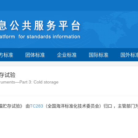
方标准
团体标准
企业标准
国际标准
国外标
存试验
truments—Part 3: Cold storage
温贮存试验》 由
TC283
（全国海洋标准化技术委员会）归口 ，主管部门