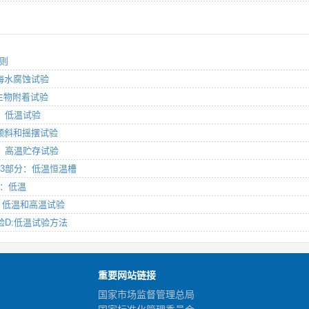
总则
分：海水腐蚀试验
分：生物附着试验
部分：低温试验
分：倾斜和摇摆试验
部分：高温贮存试验
范 第3部分：低温恒温槽
A：低温
导则 低温和高温试验
试验D:低温试验方法
重要网站链接
国家市场监督管理总局