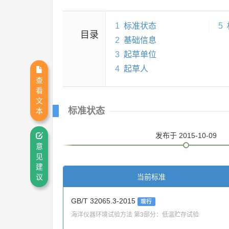
1
标准状态
5
目录
2
基础信息
3
起草单位
4
起草人
查
看
文
标准状态
本
发布
于 2015-10-09
意
见
建
当前标准
议
GB/T 32065.3-2015
现行
海洋仪器环境试验方法 第3部分：低温贮存试验