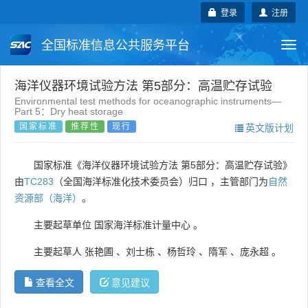
登录
注册
全国标准信息公共服务平台
Togg
navi
国家标准
行业标准
地方标准
海洋仪器环境试验方法 第5部分：高温贮存试验
Environmental test methods for oceanographic instruments—
Part 5：Dry heat storage
团体标准
企业标准
国际标准
国家标准
推荐性
现行
英文版计划
国外标准
技术委员会
国家标准《海洋仪器环境试验方法 第5部分：高温贮存试验》
由
TC283
（全国海洋标准化技术委员会）归口 ，主管部门为
自然
资源部（海洋）
。
主要起草单位
国家海洋标准计量中心
。
主要起草人
张艳圃
、
刘士栋
、
杨哲玲
、
隋军
、
庞永超
。
查看全文
意见建议