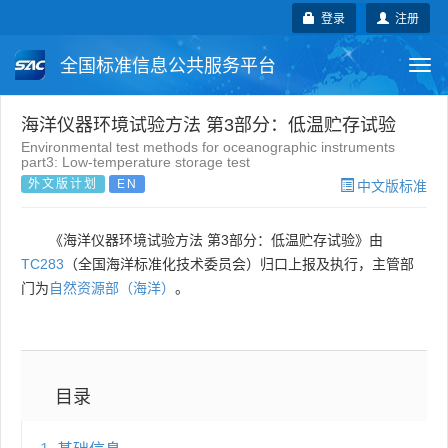
登录
注册
全国标准信息公共服务平台
Togg
navi
国家标准
行业标准
地方标准
海洋仪器环境试验方法 第3部分：低温贮存试验
Environmental test methods for oceanographic instruments
part3: Low-temperature storage test
团体标准
企业标准
国际标准
外文版计划
EN
中文版标准
国外标准
技术委员会
《海洋仪器环境试验方法 第3部分：低温贮存试验》由
TC283
（全国海洋标准化技术委员会）归口上报及执行，主管部
门为
自然资源部（海洋）
。
目录