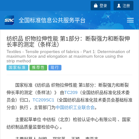
登录
注册
全国标准信息公共服务平台
Togg
navi
国家标准
行业标准
地方标准
纺织品 织物拉伸性能 第1部分：断裂强力和断裂伸
长率的测定（条样法）
Textiles - Tensile properties of fabrics - Part 1: Determination of
团体标准
企业标准
国际标准
maximum force and elongation at maximum force using the
strip method
国家标准
推荐性
现行
国外标准
技术委员会
国家标准《纺织品 织物拉伸性能 第1部分：断裂强力和断裂
伸长率的测定（条样法）》 由
TC209
（全国纺织品标准化技术委
员会）归口，
TC209SC1
（全国纺织品标准化技术委员会基础标准
分会）执行 ，主管部门为
中国纺织工业联合会
。
主要起草单位
中纺标（北京）检验认证中心有限公司
、
国家
纺织制品质量监督检验中心
。
主要起草人
刘明
、
郑宇英
、
王颖
、
李亚丰
。