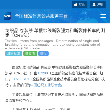
登录
注册
全国标准信息公共服务平台
Togg
navi
国家标准
行业标准
地方标准
纺织品 卷装纱 单根纱线断裂强力和断裂伸长率的测
定（CRE法）
Textiles - Yarns from packages - Determination of single-end
团体标准
企业标准
国际标准
breaking force and elongation at break using constant rate of
extension (CRE) tester
国家标准
推荐性
现行
国外标准
技术委员会
国家标准《纺织品 卷装纱 单根纱线断裂强力和断裂伸长率的
测定（CRE法）》 由
TC209
（全国纺织品标准化技术委员会）归
口，
TC209SC1
（全国纺织品标准化技术委员会基础标准分会）执
行 ，主管部门为
中国纺织工业联合会
。
主要起草单位
上海市纺织工业技术监督所
、
国家纺织制品质
量监督检验中心
。
主要起草人
陈小诚
、
刘金云
、
王少辉
。