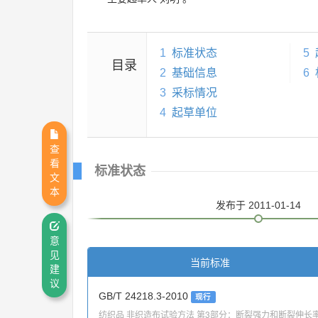
1
标准状态
5
目录
2
基础信息
6
3
采标情况
4
起草单位
查
看
标准状态
文
本
发布
于 2011-01-14
意
见
当前标准
建
议
GB/T 24218.3-2010
现行
纺织品 非织造布试验方法 第3部分：断裂强力和断裂伸长