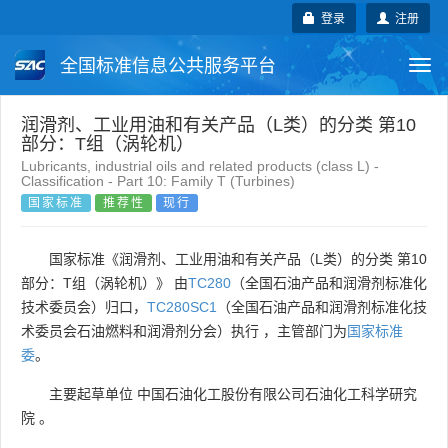
登录
注册
全国标准信息公共服务平台
Togg
navi
国家标准
行业标准
地方标准
润滑剂、工业用油和有关产品（L类）的分类 第10
部分：T组（涡轮机）
Lubricants, industrial oils and related products (class L) -
团体标准
企业标准
国际标准
Classification - Part 10: Family T (Turbines)
国家标准
推荐性
现行
国外标准
技术委员会
国家标准《润滑剂、工业用油和有关产品（L类）的分类 第10
部分：T组（涡轮机）》 由
TC280
（全国石油产品和润滑剂标准化
技术委员会）归口，
TC280SC1
（全国石油产品和润滑剂标准化技
术委员会石油燃料和润滑剂分会）执行 ，主管部门为
国家标准
委
。
主要起草单位
中国石油化工股份有限公司石油化工科学研究
院
。