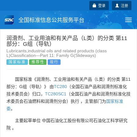
登录
注册
全国标准信息公共服务平台
Togg
navi
国家标准
行业标准
地方标准
润滑剂、工业用油和有关产品（L类）的分类 第11
部分：G组（导轨）
Lubricants,industrial oils and related products (class
团体标准
企业标准
国际标准
L)Classification—Part 11: Family G(Slideways)
国家标准
推荐性
现行
国外标准
技术委员会
国家标准《润滑剂、工业用油和有关产品（L类）的分类 第11
部分：G组（导轨）》 由
TC280
（全国石油产品和润滑剂标准化
技术委员会）归口，
TC280SC1
（全国石油产品和润滑剂标准化技
术委员会石油燃料和润滑剂分会）执行 ，主管部门为
国家标准
委
。
主要起草单位
中国石油化工股份有限公司石油化工科学研究
院
。