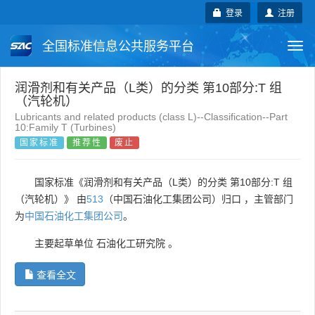
登录
注册
全国标准信息公共服务平台
Togg
navi
国家标准
行业标准
地方标准
润滑剂和有关产品（L类）的分类 第10部分:T 组
（汽轮机）
Lubricants and related products (class L)--Classification--Part
团体标准
企业标准
国际标准
10:Family T (Turbines)
国家标准
推荐性
废止
国外标准
技术委员会
国家标准《润滑剂和有关产品（L类）的分类 第10部分:T 组
（汽轮机）》 由
513
（中国石油化工集团公司）归口 ，主管部门
为
中国石油化工集团公司
。
主要起草单位
石油化工研究院
。
查看全文