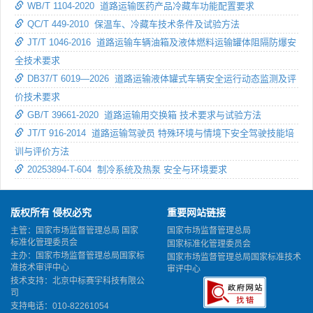
WB/T 1104-2020 道路运输医药产品冷藏车功能配置要求
QC/T 449-2010 保温车、冷藏车技术条件及试验方法
JT/T 1046-2016 道路运输车辆油箱及液体燃料运输罐体阻隔防爆安
全技术要求
DB37/T 6019—2026 道路运输液体罐式车辆安全运行动态监测及评
价技术要求
GB/T 39661-2020 道路运输用交换箱 技术要求与试验方法
JT/T 916-2014 道路运输驾驶员 特殊环境与情境下安全驾驶技能培
训与评价方法
20253894-T-604 制冷系统及热泵 安全与环境要求
版权所有 侵权必究
重要网站链接
主管：国家市场监督管理总局 国家
国家市场监督管理总局
标准化管理委员会
国家标准化管理委员会
主办：国家市场监督管理总局国家标
国家市场监督管理总局国家标准技术
准技术审评中心
审评中心
技术支持：北京中标赛宇科技有限公
司
支持电话：010-82261054