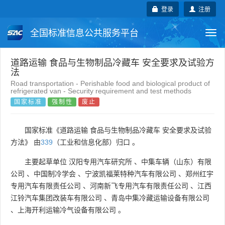
登录
注册
全国标准信息公共服务平台
Togg
navi
国家标准
行业标准
地方标准
道路运输 食品与生物制品冷藏车 安全要求及试验方
法
Road transportation - Perishable food and biological product of
团体标准
企业标准
国际标准
refrigerated van - Security requirement and test methods
国家标准
强制性
废止
国外标准
技术委员会
国家标准《道路运输 食品与生物制品冷藏车 安全要求及试验
方法》 由
339
（工业和信息化部）归口 。
主要起草单位
汉阳专用汽车研究所
、
中集车辆（山东）有限
公司
、
中国制冷学会
、
宁波凯福莱特种汽车有限公司
、
郑州红宇
专用汽车有限责任公司
、
河南新飞专用汽车有限责任公司
、
江西
江铃汽车集团改装车有限公司
、
青岛中集冷藏运输设备有限公司
、
上海开利运输冷气设备有限公司
。