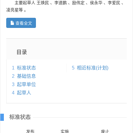
主要起草人
王焕民
、
李道鹏
、
励伟定
、
侯永华
、
李爱民
、
凌亮星等
。
查看全文
目录
1
标准状态
5
相近标准(计划)
2
基础信息
3
起草单位
4
起草人
标准状态
发布
实施
废止