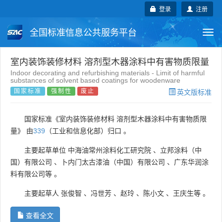
登录
注册
全国标准信息公共服务平台
Togg
navi
国家标准
行业标准
地方标准
室内装饰装修材料 溶剂型木器涂料中有害物质限量
Indoor decorating and refurbishing materials - Limit of harmful
substances of solvent based coatings for woodenware
团体标准
企业标准
国际标准
国家标准
强制性
废止
英文版标准
国外标准
技术委员会
国家标准《室内装饰装修材料 溶剂型木器涂料中有害物质限
量》 由
339
（工业和信息化部）归口 。
主要起草单位
中海油常州涂料化工研究院
、
立邦涂料（中
国）有限公司
、
卜内门太古漆油（中国）有限公司
、
广东华润涂
料有限公司等
。
主要起草人
张俊智
、
冯世芳
、
赵玲
、
陈小文
、
王庆生等
。
查看全文