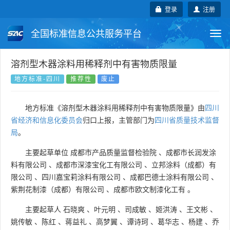
登录
注册
全国标准信息公共服务平台
Togg
navi
国家标准
行业标准
地方标准
溶剂型木器涂料用稀释剂中有害物质限量
地方标准-四川
推荐性
废止
团体标准
企业标准
国际标准
地方标准《溶剂型木器涂料用稀释剂中有害物质限量》由
四川
国外标准
技术委员会
省经济和信息化委员会
归口上报，主管部门为
四川省质量技术监督
局
。
主要起草单位
成都市产品质量监督检验院
、
成都市长润发涂
料有限公司
、
成都市深漆宝化工有限公司
、
立邦涂料（成都）有
限公司
、
四川嘉宝莉涂料有限公司
、
成都巴德士涂料有限公司
、
紫荆花制漆（成都）有限公司
、
成都市欧文制漆化工有
。
主要起草人
石晓爽
、
叶元明
、
司成敏
、
姬洪涛
、
王文彬
、
姚传敏
、
陈红
、
蒋益礼
、
高梦翼
、
谭诗珂
、
葛华志
、
杨建
、
乔