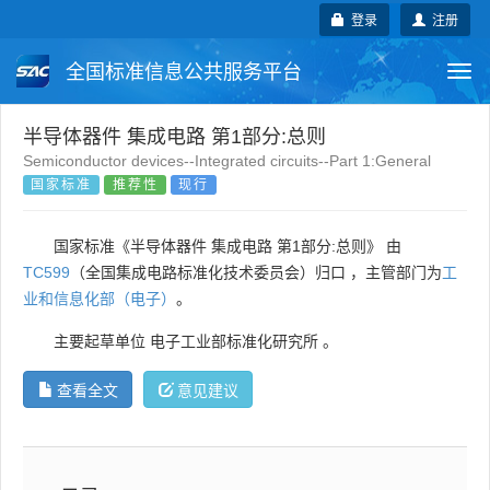
登录
注册
全国标准信息公共服务平台
Togg
navi
国家标准
行业标准
地方标准
半导体器件 集成电路 第1部分:总则
Semiconductor devices--Integrated circuits--Part 1:General
国家标准
推荐性
现行
团体标准
企业标准
国际标准
国外标准
技术委员会
国家标准《半导体器件 集成电路 第1部分:总则》 由
TC599
（全国集成电路标准化技术委员会）归口 ，主管部门为
工
业和信息化部（电子）
。
主要起草单位
电子工业部标准化研究所
。
查看全文
意见建议