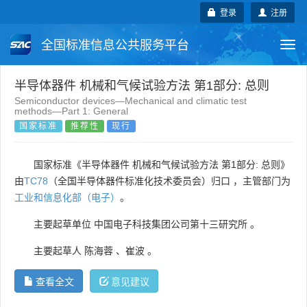
登录
注册
全国标准信息公共服务平台
Togg
navi
国家标准
行业标准
地方标准
半导体器件 机械和气候试验方法 第1部分: 总则
Semiconductor devices―Mechanical and climatic test
methods―Part 1: General
团体标准
企业标准
国际标准
国家标准
推荐性
现行
国外标准
技术委员会
国家标准《半导体器件 机械和气候试验方法 第1部分: 总则》
由
TC78
（全国半导体器件标准化技术委员会）归口 ，主管部门为
工业和信息化部（电子）
。
主要起草单位
中国电子科技集团公司第十三研究所
。
主要起草人
陈海蓉
、
崔波
。
查看全文
意见建议