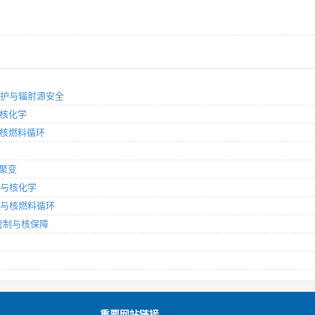
辐射防护与辐射源安全
与核化学
料与核燃料循环
核聚变
物理与核化学
燃料与核燃料循环
材料管制与核保障
重要网站链接