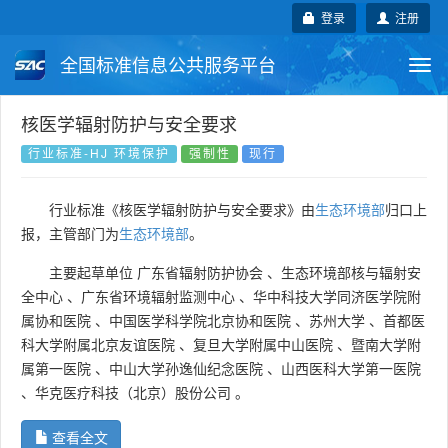
登录
注册
全国标准信息公共服务平台
Togg
navi
国家标准
行业标准
地方标准
核医学辐射防护与安全要求
行业标准-HJ 环境保护
强制性
现行
团体标准
企业标准
国际标准
行业标准《核医学辐射防护与安全要求》由
生态环境部
归口上
国外标准
技术委员会
报，主管部门为
生态环境部
。
主要起草单位
广东省辐射防护协会
、
生态环境部核与辐射安
全中心
、
广东省环境辐射监测中心
、
华中科技大学同济医学院附
属协和医院
、
中国医学科学院北京协和医院
、
苏州大学
、
首都医
科大学附属北京友谊医院
、
复旦大学附属中山医院
、
暨南大学附
属第一医院
、
中山大学孙逸仙纪念医院
、
山西医科大学第一医院
、
华克医疗科技（北京）股份公司
。
查看全文