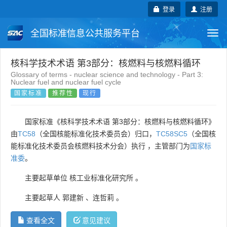
登录
注册
全国标准信息公共服务平台
Togg
navi
国家标准
行业标准
地方标准
核科学技术术语 第3部分：核燃料与核燃料循环
Glossary of terms - nuclear science and technology - Part 3:
Nuclear fuel and nuclear fuel cycle
团体标准
企业标准
国际标准
国家标准
推荐性
现行
国外标准
技术委员会
国家标准《核科学技术术语 第3部分：核燃料与核燃料循环》
由
TC58
（全国核能标准化技术委员会）归口，
TC58SC5
（全国核
能标准化技术委员会核燃料技术分会）执行 ，主管部门为
国家标
准委
。
主要起草单位
核工业标准化研究所
。
主要起草人
郭建新
、
连哲莉
。
查看全文
意见建议