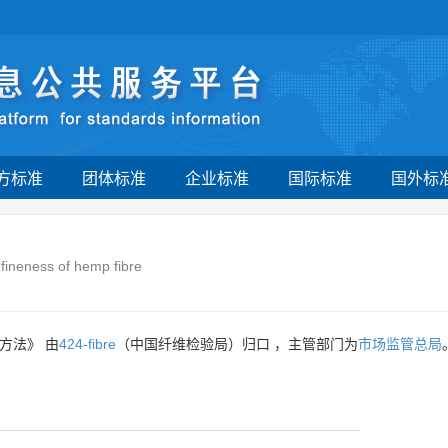
方标准
团体标准
企业标准
国际标准
国外标
法
 fineness of hemp fibre
方法》 由
424-fibre
（中国纤维检验局）归口 ，主管部门为
市场监管总局