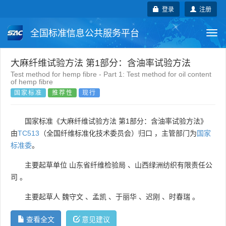
登录
注册
全国标准信息公共服务平台
Togg
navi
国家标准
行业标准
地方标准
大麻纤维试验方法 第1部分：含油率试验方法
Test method for hemp fibre - Part 1: Test method for oil content
of hemp fibre
团体标准
企业标准
国际标准
国家标准
推荐性
现行
国外标准
技术委员会
国家标准《大麻纤维试验方法 第1部分：含油率试验方法》
由
TC513
（全国纤维标准化技术委员会）归口 ，主管部门为
国家
标准委
。
主要起草单位
山东省纤维检验局
、
山西绿洲纺织有限责任公
司
。
主要起草人
魏守文
、
孟凯
、
于丽华
、
迟刚
、
时春瑞
。
查看全文
意见建议