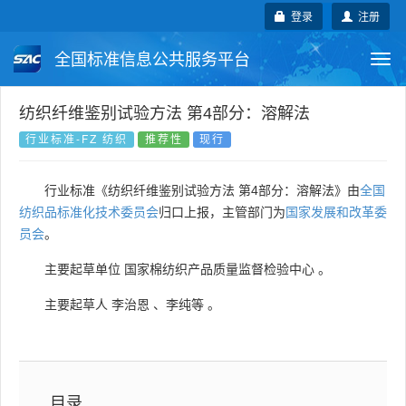
登录
注册
全国标准信息公共服务平台
Togg
navi
国家标准
行业标准
地方标准
纺织纤维鉴别试验方法 第4部分：溶解法
行业标准-FZ 纺织
推荐性
现行
团体标准
企业标准
国际标准
行业标准《纺织纤维鉴别试验方法 第4部分：溶解法》由
全国
国外标准
技术委员会
纺织品标准化技术委员会
归口上报，主管部门为
国家发展和改革委
员会
。
主要起草单位
国家棉纺织产品质量监督检验中心
。
主要起草人
李治恩
、
李纯等
。
目录