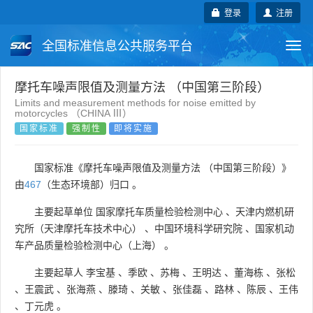
登录
注册
全国标准信息公共服务平台
Togg
navi
国家标准
行业标准
地方标准
摩托车噪声限值及测量方法 （中国第三阶段）
Limits and measurement methods for noise emitted by
motorcycles （CHINA Ⅲ）
团体标准
企业标准
国际标准
国家标准
强制性
即将实施
国外标准
技术委员会
国家标准《摩托车噪声限值及测量方法 （中国第三阶段）》
由
467
（生态环境部）归口 。
主要起草单位
国家摩托车质量检验检测中心
、
天津内燃机研
究所（天津摩托车技术中心）
、
中国环境科学研究院
、
国家机动
车产品质量检验检测中心（上海）
。
主要起草人
李宝基
、
季欧
、
苏梅
、
王明达
、
董海栋
、
张松
、
王震武
、
张海燕
、
滕琦
、
关敏
、
张佳磊
、
路林
、
陈辰
、
王伟
、
丁元虎
。