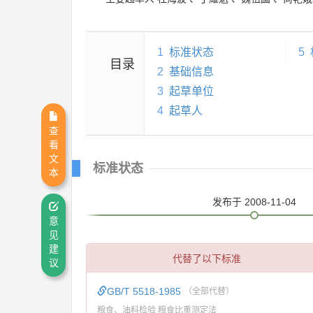
1
标准状态
5
目录
2
基础信息
3
起草单位
4
起草人
查
看
文
标准状态
本
发布
于 2008-11-04
意
见
建
代替了以下标准
议
GB/T 5518-1985
（全部代替）
粮食、油料检验 粮食比重测定法