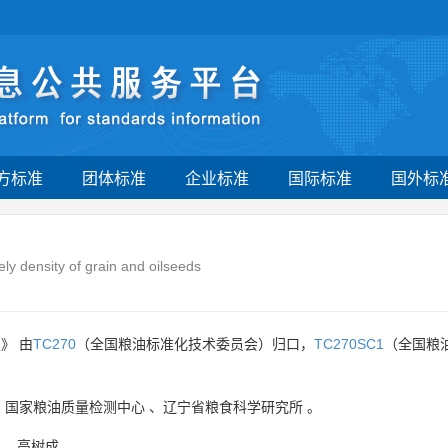
方标准
团体标准
企业标准
国际标准
国外标
vely density of grain and oilseeds
》 由
TC270
（全国粮油标准化技术委员会）归口，
TC270SC1
（全国粮
、
国家粮油质量检测中心
、
辽宁省粮食科学研究所
。
、
高树成
。