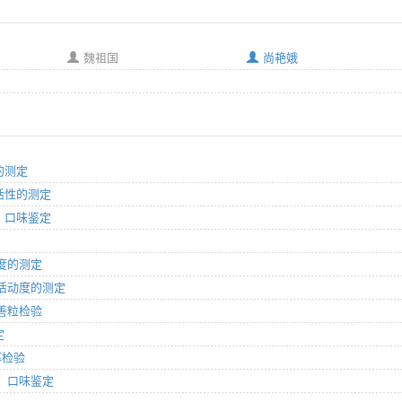
魏祖国
尚艳娥
性的测定
酶活性的测定
味、口味鉴定
动度的测定
氢酶活动度的测定
完善粒检验
定
率检验
味、口味鉴定