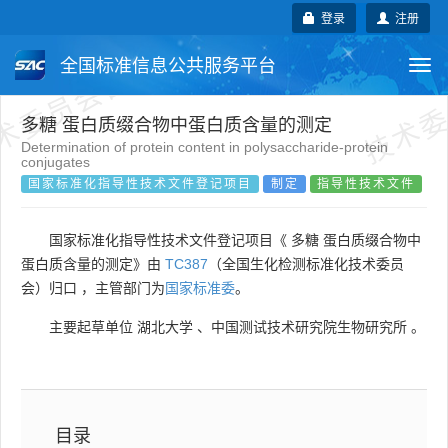
术委员会自行登记项目
技术委
登录
注册
全国标准信息公共服务平台
Togg
navi
国家标准
行业标准
地方标准
多糖 蛋白质缀合物中蛋白质含量的测定
Determination of protein content in polysaccharide-protein
conjugates
团体标准
企业标准
国际标准
国家标准化指导性技术文件登记项目
制定
指导性技术文件
国外标准
技术委员会
国家标准化指导性技术文件登记项目《 多糖 蛋白质缀合物中
蛋白质含量的测定》由
TC387
（全国生化检测标准化技术委员
会）归口 ，主管部门为
国家标准委
。
主要起草单位
湖北大学
、
中国测试技术研究院生物研究所
。
目录