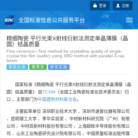
登录
注册
全国标准信息公共服务平台
Togg
navi
国家标准
行业标准
地方标准
精细陶瓷 平行光束X射线衍射法测定单晶薄膜（晶
圆）结晶质量
Fine ceramics—Test method for crystalline quality of single-
团体标准
企业标准
国际标准
crystal thin film (wafer) using XRD method with parallel X-ray
beam
国家标准
推荐性
即将实施
国外标准
技术委员会
国家标准《精细陶瓷 平行光束X射线衍射法测定单晶薄膜（晶
圆）结晶质量》 由
TC194
（全国工业陶瓷标准化技术委员会）归
口 ，主管部门为
中国建筑材料联合会
。
主要起草单位
深圳职业技术大学
、
深圳市速普仪器有限公司
、
昆明理工大学
、
季华实验室
、
中材新材料研究院（广州）有限
公司
、
中材高新材料股份有限公司
、
上海超硅半导体股份有限公
司
、
山东工业陶瓷研究设计院有限公司
、
中国质量标准出版传媒