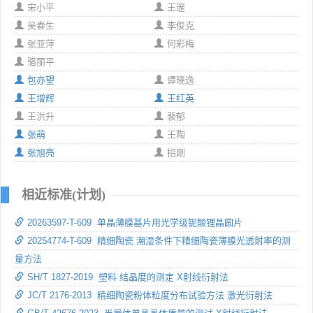
宋小平
王邃
吴春生
李俊克
张亚萍
何彩梅
骆丽平
包亦望
谭晓逸
王增辉
王红英
王洪升
裴郁
张萌
王陶
张旭亮
招刚
相近标准(计划)
20263597-T-609 单晶薄膜基片用光学级铌酸锂晶圆片
20254774-T-609 精细陶瓷 潮湿条件下精细陶瓷薄膜光透射率的测
量方法
SH/T 1827-2019 塑料 结晶度的测定 X射线衍射法
JC/T 2176-2013 精细陶瓷粉体粒度分布试验方法 激光衍射法