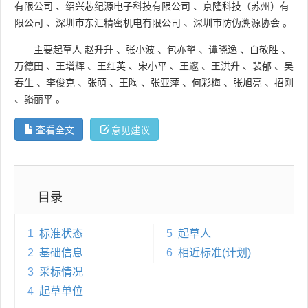
有限公司
、
绍兴芯纪源电子科技有限公司
、
京隆科技（苏州）有
限公司
、
深圳市东汇精密机电有限公司
、
深圳市防伪溯源协会
。
主要起草人
赵升升
、
张小波
、
包亦望
、
谭晓逸
、
白敬胜
、
万德田
、
王增辉
、
王红英
、
宋小平
、
王邃
、
王洪升
、
裴郁
、
吴
春生
、
李俊克
、
张萌
、
王陶
、
张亚萍
、
何彩梅
、
张旭亮
、
招刚
、
骆丽平
。
查看全文
意见建议
目录
1
标准状态
5
起草人
2
基础信息
6
相近标准(计划)
3
采标情况
4
起草单位