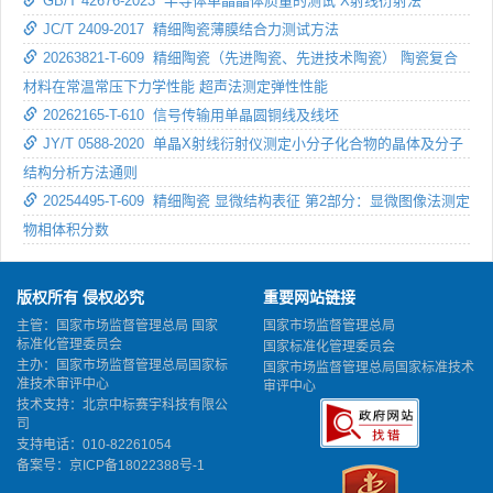
GB/T 42676-2023 半导体单晶晶体质量的测试 X射线衍射法
JC/T 2409-2017 精细陶瓷薄膜结合力测试方法
20263821-T-609 精细陶瓷（先进陶瓷、先进技术陶瓷） 陶瓷复合
材料在常温常压下力学性能 超声法测定弹性性能
20262165-T-610 信号传输用单晶圆铜线及线坯
JY/T 0588-2020 单晶X射线衍射仪测定小分子化合物的晶体及分子
结构分析方法通则
20254495-T-609 精细陶瓷 显微结构表征 第2部分：显微图像法测定
物相体积分数
版权所有 侵权必究
重要网站链接
主管：国家市场监督管理总局 国家
国家市场监督管理总局
标准化管理委员会
国家标准化管理委员会
主办：国家市场监督管理总局国家标
国家市场监督管理总局国家标准技术
准技术审评中心
审评中心
技术支持：北京中标赛宇科技有限公
司
支持电话：010-82261054
备案号：
京ICP备18022388号-1