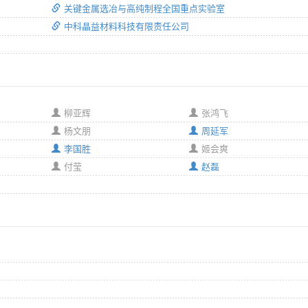
关键金属选冶与高纯制程全国重点实验室
中科晶益材料科技有限责任公司
柳亚辉
张鸿飞
杨文朋
周延军
李国胜
姬会爽
付莹
赵磊