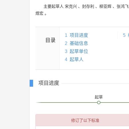
主要起草人
宋克兴
、
封存利
、
柳亚辉
、
张鸿飞
煜宏
。
1
项目进度
5
目录
2
基础信息
3
起草单位
4
起草人
项目进度
起草
修订了以下标准