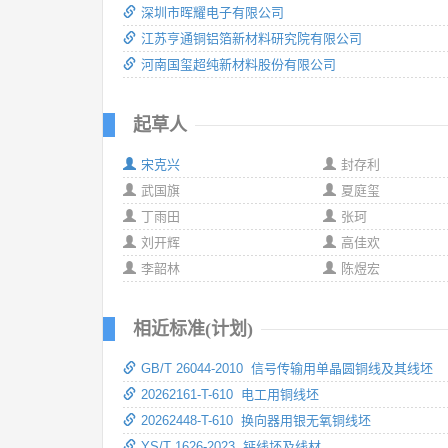
深圳市晖耀电子有限公司
江苏亨通铜铝箔新材料研究院有限公司
河南国玺超纯新材料股份有限公司
起草人
宋克兴
封存利
武国旗
夏庭玺
丁雨田
张珂
刘开辉
高佳欢
李韶林
陈煜宏
相近标准(计划)
GB/T 26044-2010 信号传输用单晶圆铜线及其线坯
20262161-T-610 电工用铜线坯
20262448-T-610 换向器用银无氧铜线坯
YS/T 1626-2023 钙线坯及线材