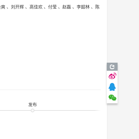
会爽
、
刘开辉
、
高佳欢
、
付莹
、
赵磊
、
李韶林
、
陈
发布