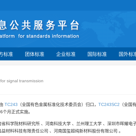
方标准
团体标准
企业标准
国际标准
国外标
for signal transmission
》由
TC243
（全国有色金属标准化技术委员会）归口，
TC243SC2
（全国
后6个月正式实施。
南省科学院材料研究所
、
河南科技大学
、
兰州理工大学
、
深圳市晖耀电
晶益材料科技有限责任公司
、
河南国玺超纯新材料股份有限公司
。