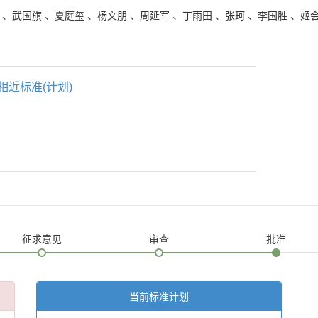
、
武国旗
、
夏庭玺
、
杨文朋
、
周延军
、
丁雨田
、
张珂
、
李国胜
、
姬
相近标准(计划)
征求意见
审查
批准
当前标准计划