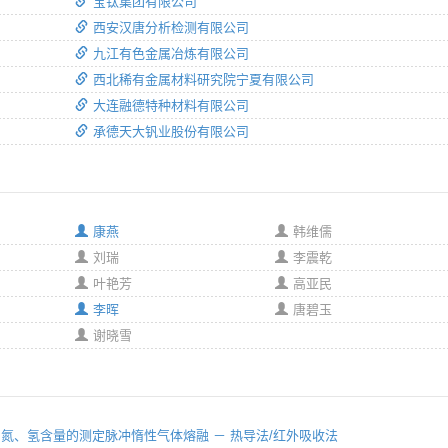
宝钛集团有限公司
西安汉唐分析检测有限公司
九江有色金属冶炼有限公司
西北稀有金属材料研究院宁夏有限公司
大连融德特种材料有限公司
承德天大钒业股份有限公司
康燕
韩维儒
刘瑞
李震乾
叶艳芳
高亚民
李晖
唐碧玉
谢晓雪
 部分：氧、氮、氢含量的测定脉冲惰性气体熔融 － 热导法/红外吸收法