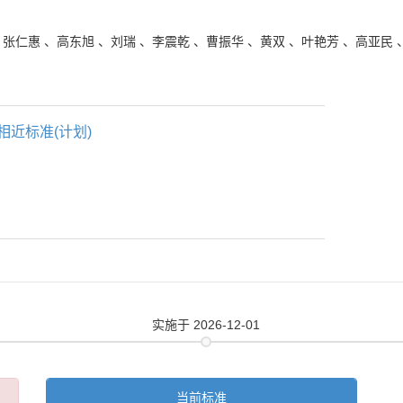
、
张仁惠
、
高东旭
、
刘瑞
、
李震乾
、
曹振华
、
黄双
、
叶艳芳
、
高亚民
相近标准(计划)
实施
于 2026-12-01
当前标准