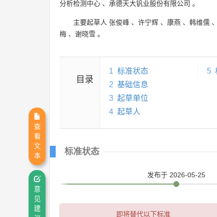
分析检测中心
、
承德天大钒业股份有限公司
。
主要起草人
张俊峰
、
许宁辉
、
康燕
、
韩维儒
梅
、
谢晓雪
。
1
标准状态
5
目录
2
基础信息
3
起草单位
4
起草人
查
看
文
标准状态
本
发布
于 2026-05-25
意
见
建
即将替代以下标准