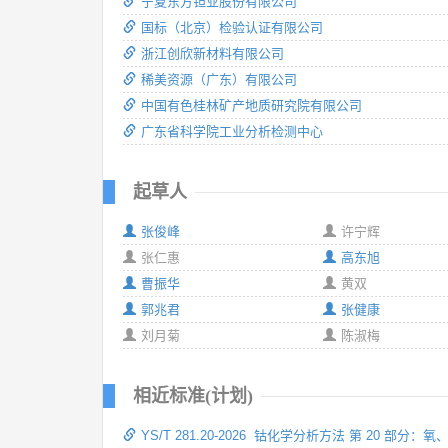
宁夏东方钽业股份有限公司
国标（北京）检验认证有限公司
浙江创欣新材料有限公司
稀美资源（广东）有限公司
中国有色桂林矿产地质研究院有限公司
广东省科学院工业分析检测中心
起草人
张俊峰
许宁辉
张仁惠
高东旭
曹振华
黄双
郭兆君
张健康
刘月菊
陈淑梅
相近标准(计划)
YS/T 281.20-2026 钴化学分析方法 第 20