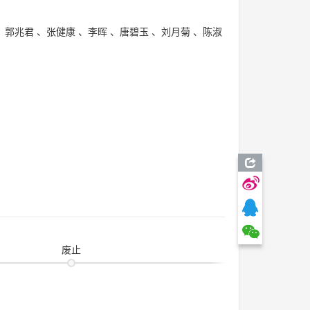
、
郭兆君
、
张健康
、
李晖
、
唐碧玉
、
刘月菊
、
陈淑
废止