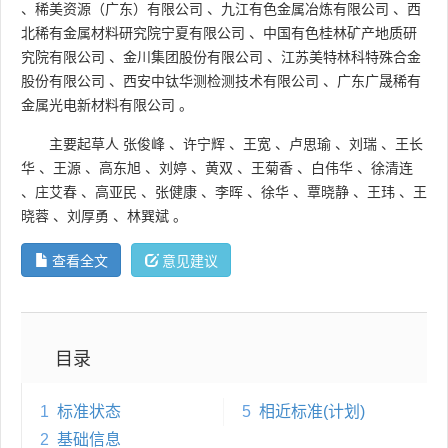
、
稀美资源（广东）有限公司
、
九江有色金属冶炼有限公司
、
西
北稀有金属材料研究院宁夏有限公司
、
中国有色桂林矿产地质研
究院有限公司
、
金川集团股份有限公司
、
江苏美特林科特殊合金
股份有限公司
、
西安中钛华测检测技术有限公司
、
广东广晟稀有
金属光电新材料有限公司
。
主要起草人
张俊峰
、
许宁辉
、
王宽
、
卢思瑜
、
刘瑞
、
王长
华
、
王源
、
高东旭
、
刘婷
、
黄双
、
王菊香
、
白伟华
、
徐清连
、
庄艾春
、
高亚民
、
张健康
、
李晖
、
徐华
、
覃晓静
、
王玮
、
王
晓蓉
、
刘厚勇
、
林巽斌
。
查看全文
意见建议
目录
1
标准状态
5
相近标准(计划)
2
基础信息