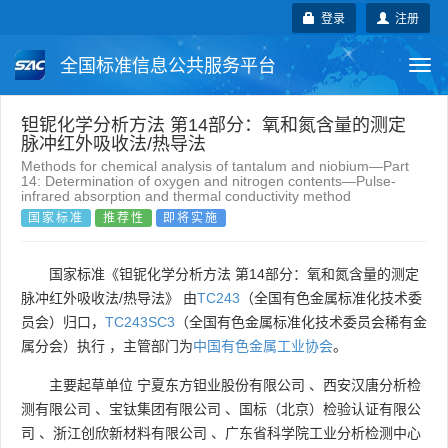
登录
注册
全国标准信息公共服务平台
Togg
navi
国家标准
行业标准
地方标准
钽铌化学分析方法 第14部分：氧和氮含量的测定
脉冲红外吸收法/热导法
Methods for chemical analysis of tantalum and niobium—Part
团体标准
企业标准
国际标准
14: Determination of oxygen and nitrogen contents—Pulse-
infrared absorption and thermal conductivity method
国家标准
推荐性
即将实施
国外标准
技术委员会
国家标准《钽铌化学分析方法 第14部分：氧和氮含量的测定
脉冲红外吸收法/热导法》 由
TC243
（全国有色金属标准化技术委
员会）归口，
TC243SC3
（全国有色金属标准化技术委员会稀有金
属分会）执行 ，主管部门为
中国有色金属工业协会
。
主要起草单位
宁夏东方钽业股份有限公司
、
西安汉唐分析检
测有限公司
、
宝钛集团有限公司
、
国标（北京）检验认证有限公
司
、
浙江创欣新材料有限公司
、
广东省科学院工业分析检测中心