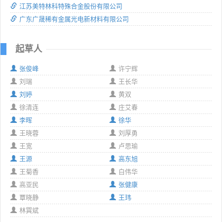
江苏美特林科特殊合金股份有限公司
广东广晟稀有金属光电新材料有限公司
起草人
张俊峰
许宁辉
刘瑞
王长华
刘婷
黄双
徐清连
庄艾春
李晖
徐华
王晓蓉
刘厚勇
王宽
卢思瑜
王源
高东旭
王菊香
白伟华
高亚民
张健康
覃晓静
王玮
林巽斌