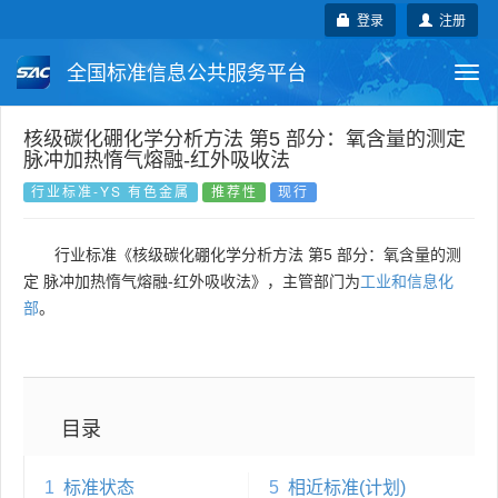
登录
注册
全国标准信息公共服务平台
Togg
navi
国家标准
行业标准
地方标准
核级碳化硼化学分析方法 第5 部分：氧含量的测定
脉冲加热惰气熔融-红外吸收法
团体标准
企业标准
国际标准
行业标准-YS 有色金属
推荐性
现行
国外标准
技术委员会
行业标准《核级碳化硼化学分析方法 第5 部分：氧含量的测
定 脉冲加热惰气熔融-红外吸收法》，主管部门为
工业和信息化
部
。
目录
1
标准状态
5
相近标准(计划)