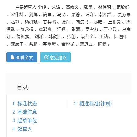
主要起草人
李峻
、
宋涛
、
高敬义
、
张勇
、
林伟明
、
范钦彧
、
宋伟科
、
刘辉
、
高军
、
马明
、
梁苍
、
汪洋
、
韩绍华
、
吴方荣
、
赵曌
、
杨树斌
、
甘兵鹏
、
张丹
、
向洪飞
、
陈皓
、
王和亮
、
周
泽武
、
陈永振
、
霍彩霞
、
汪镇
、
张箭
、
高雪力
、
王小兵
、
卢宝
妍
、
蒲振鹏
、
刘洋
、
韩勤江
、
张蕾
、
袁细全
、
王靖
、
伍艳阳
、
龚辰宇
、
蔡鹏
、
李翠翠
、
全泽昆
、
龚道武
、
陈景
。
查看全文
意见建议
目录
1
标准状态
5
相近标准(计划)
2
基础信息
3
起草单位
4
起草人