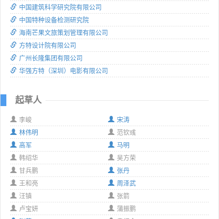
中国建筑科学研究院有限公司
中国特种设备检测研究院
海南芒果文旅策划管理有限公司
方特设计院有限公司
广州长隆集团有限公司
华强方特（深圳）电影有限公司
起草人
李峻
宋涛
林伟明
范钦彧
高军
马明
韩绍华
吴方荣
甘兵鹏
张丹
王和亮
周泽武
汪镇
张箭
卢宝妍
蒲振鹏