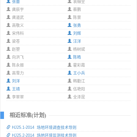
张蕾
袁细全
龚辰宇
蔡鹏
龚道武
陈景
高敬义
张勇
宋伟科
刘辉
梁苍
汪洋
赵曌
杨树斌
向洪飞
陈皓
陈永振
霍彩霞
高雪力
王小兵
刘洋
韩勤江
王靖
伍艳阳
李翠翠
全泽昆
相近标准(计划)
HJ25.1-2014 场地环境调查技术导则
HJ25.2-2014 场地环境监测技术导则