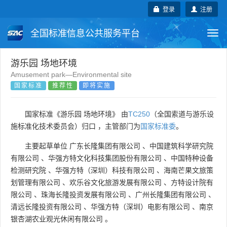
登录
注册
全国标准信息公共服务平台
Togg
navi
国家标准
行业标准
地方标准
游乐园 场地环境
Amusement park—Environmental site
国家标准
推荐性
即将实施
团体标准
企业标准
国际标准
国外标准
技术委员会
国家标准《游乐园 场地环境》 由
TC250
（全国索道与游乐设
施标准化技术委员会）归口 ，主管部门为
国家标准委
。
主要起草单位
广东长隆集团有限公司
、
中国建筑科学研究院
有限公司
、
华强方特文化科技集团股份有限公司
、
中国特种设备
检测研究院
、
华强方特（深圳）科技有限公司
、
海南芒果文旅策
划管理有限公司
、
欢乐谷文化旅游发展有限公司
、
方特设计院有
限公司
、
珠海长隆投资发展有限公司
、
广州长隆集团有限公司
、
清远长隆投资有限公司
、
华强方特（深圳）电影有限公司
、
南京
银杏湖农业观光休闲有限公司
。