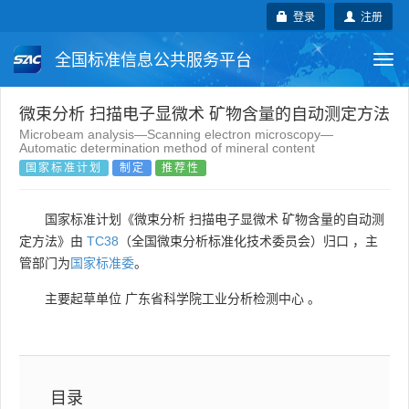
登录
注册
全国标准信息公共服务平台
Togg
navi
国家标准
行业标准
地方标准
微束分析 扫描电子显微术 矿物含量的自动测定方法
Microbeam analysis—Scanning electron microscopy—
Automatic determination method of mineral content
团体标准
企业标准
国际标准
国家标准计划
制定
推荐性
国外标准
技术委员会
国家标准计划《微束分析 扫描电子显微术 矿物含量的自动测
定方法》由
TC38
（全国微束分析标准化技术委员会）归口 ，主
管部门为
国家标准委
。
主要起草单位
广东省科学院工业分析检测中心
。
目录