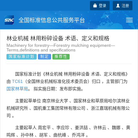
登录
注册
全国标准信息公共服务平台
Togg
navi
国家标准
行业标准
地方标准
林业机械 林用粉碎设备 术语、定义和规格
Machinery for forestry—Forestry mulching equipment—
Terms,definitions and specifications
团体标准
企业标准
国际标准
国家标准计划
制定
推荐性
国外标准
技术委员会
国家标准计划《林业机械 林用粉碎设备 术语、定义和规格》
由
TC61
（全国林业机械标准化技术委员会）归口 ，主管部门为
国家林草局
。 拟实施日期：发布即实施。
主要起草单位
南京林业大学
、
国家林业和草原局哈尔滨林业
机械研究所
、
国机重工集团常林有限公司
、
浙江嘉瑞机械有限公
司
。
主要起草人
周宏平
、
李应珍
、
姜洪喆
、
许林云
、
魏娜
、
黄
鸣辉
、
孙中林
、
胡军
、
曲杭峰
、
乔鸿洋
。