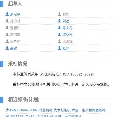
起草人
周宏平
魏娜
孙中林
刘远
潘皆亦
陈文龙
施明宏
许林云
班华电
谌炎辉
高锐
张超
采标情况
本标准等同采用ISO国际标准：ISO 13862：2022。
采标中文名称:林业机械 伐木归堆机 术语、定义和商品规格。
相近标准(计划)
GB/T 20447-2006 林业机械 伐木归堆机 术语、定义和商品规格
20255221-T-432 轮式集材机 术语、定义和规格