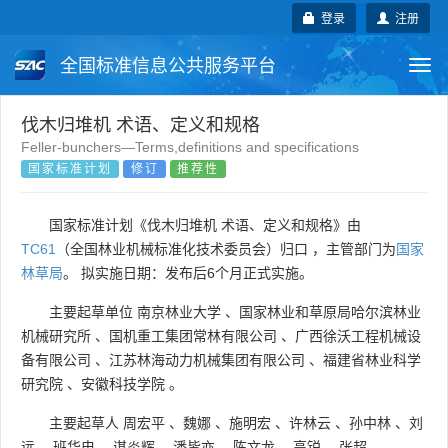
登录
注册
全国标准信息公共服务平台
Togg
navi
国家标准
行业标准
地方标准
伐木归堆机 术语、定义和规格
Feller-bunchers—Terms,definitions and specifications
国家标准计划
修订
推荐性
团体标准
企业标准
国际标准
国外标准
技术委员会
国家标准计划《伐木归堆机 术语、定义和规格》由
TC61
（全国林业机械标准化技术委员会）归口 ，主管部门为
国家
林草局
。 拟实施日期：发布后6个月正式实施。
主要起草单位
南京林业大学
、
国家林业和草原局哈尔滨林业
机械研究所
、
国机重工集团常林有限公司
、
广西徐沃工程机械设
备有限公司
、
江苏林海动力机械集团有限公司
、
福建省林业科学
研究院
、
安徽科技学院
。
主要起草人
周宏平
、
魏娜
、
施明宏
、
许林云
、
孙中林
、
刘
远
、
班华电
、
谌炎辉
、
潘皆亦
、
陈文龙
、
高锐
、
张超
。