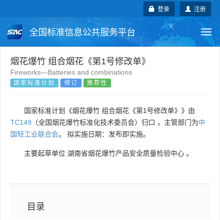
登录
注册
全国标准信息公共服务平台
Togg
navi
国家标准
行业标准
地方标准
烟花爆竹 组合烟花《第1号修改单》
Fireworks—Batteries and combinations
国家标准计划
修订
推荐性
团体标准
企业标准
国际标准
国外标准
技术委员会
国家标准计划《烟花爆竹 组合烟花《第1号修改单》》由
TC149
（全国烟花爆竹标准化技术委员会）归口 ，主管部门为
中
国轻工业联合会
。 拟实施日期：发布即实施。
主要起草单位
湖南省烟花爆竹产品安全质量检验中心
。
目录