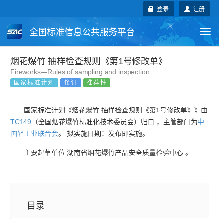
登录
注册
全国标准信息公共服务平台
Togg
navi
国家标准
行业标准
地方标准
烟花爆竹 抽样检查规则《第1号修改单》
Fireworks—Rules of sampling and inspection
国家标准计划
修订
推荐性
团体标准
企业标准
国际标准
国外标准
技术委员会
国家标准计划《烟花爆竹 抽样检查规则《第1号修改单》》由
TC149
（全国烟花爆竹标准化技术委员会）归口 ，主管部门为
中
国轻工业联合会
。 拟实施日期：发布即实施。
主要起草单位
湖南省烟花爆竹产品安全质量检验中心
。
目录