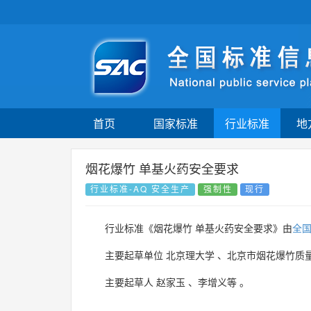
首页
国家标准
行业标准
地
烟花爆竹 单基火药安全要求
行业标准-AQ 安全生产
强制性
现行
行业标准《烟花爆竹 单基火药安全要求》由
全
主要起草单位
北京理大学
、
北京市烟花爆竹质
主要起草人
赵家玉
、
李增义等
。