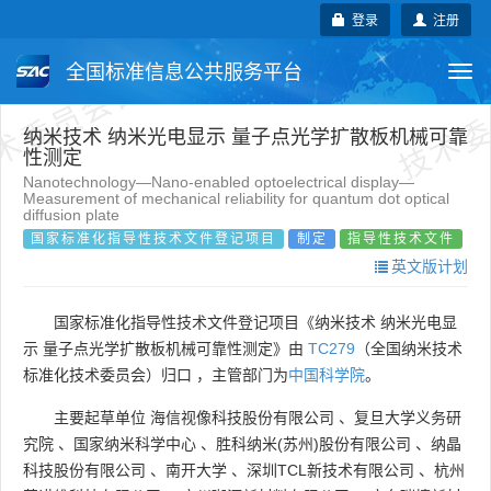
术委员会自行登记项目
技术委
登录
注册
全国标准信息公共服务平台
Togg
navi
国家标准
行业标准
地方标准
纳米技术 纳米光电显示 量子点光学扩散板机械可靠
性测定
Nanotechnology—Nano-enabled optoelectrical display—
团体标准
企业标准
国际标准
Measurement of mechanical reliability for quantum dot optical
diffusion plate
国家标准化指导性技术文件登记项目
制定
指导性技术文件
国外标准
技术委员会
英文版计划
国家标准化指导性技术文件登记项目《纳米技术 纳米光电显
示 量子点光学扩散板机械可靠性测定》由
TC279
（全国纳米技术
标准化技术委员会）归口 ，主管部门为
中国科学院
。
主要起草单位
海信视像科技股份有限公司
、
复旦大学义务研
究院
、
国家纳米科学中心
、
胜科纳米(苏州)股份有限公司
、
纳晶
科技股份有限公司
、
南开大学
、
深圳TCL新技术有限公司
、
杭州