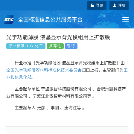
登录
注册
全国标准信息公共服务平台
Togg
navi
国家标准
行业标准
地方标准
光学功能薄膜 液晶显示背光模组用上扩散膜
行业标准-HG 化工
推荐性
现行
团体标准
企业标准
国际标准
行业标准《光学功能薄膜 液晶显示背光模组用上扩散膜》由
国外标准
技术委员会
全国光学功能薄膜材料标准化技术委员会
归口上报，主管部门为
工
业和信息化部
。
主要起草单位
宁波激智科技股份有限公司
、
合肥乐凯科技产
业有限公司
、
宁波江北激智新材料有限公司等
。
主要起草人
张彦
、
李刚
、
唐海江等
。