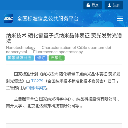
登录
注册
全国标准信息公共服务平台
Togg
navi
国家标准
行业标准
地方标准
纳米技术 硒化镉量子点纳米晶体表征 荧光发射光谱
法
Nanotechnology — Characterization of CdSe quantum dot
团体标准
企业标准
国际标准
nanocrystal — Fluorescence spectroscopy
国家标准计划
修订
推荐性
国外标准
技术委员会
国家标准计划《纳米技术 硒化镉量子点纳米晶体表征 荧光发
射光谱法》由
TC279
（全国纳米技术标准化技术委员会）归口 ，
主管部门为
中国科学院
。
主要起草单位
国家纳米科学中心
、
纳晶科技股份有限公司
、
南开大学
、
北京北达聚邦科技有限公司等
。