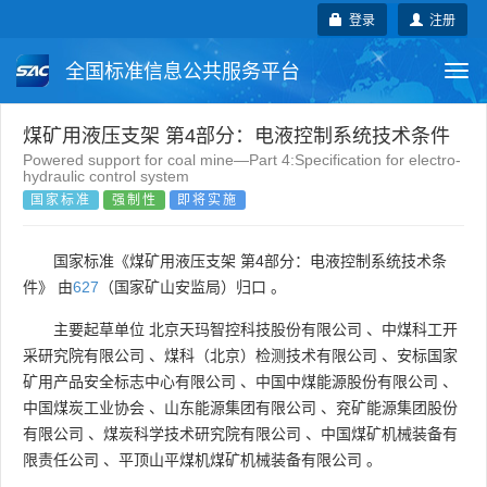
登录
注册
全国标准信息公共服务平台
Togg
navi
国家标准
行业标准
地方标准
煤矿用液压支架 第4部分：电液控制系统技术条件
Powered support for coal mine—Part 4:Specification for electro-
hydraulic control system
团体标准
企业标准
国际标准
国家标准
强制性
即将实施
国外标准
技术委员会
国家标准《煤矿用液压支架 第4部分：电液控制系统技术条
件》 由
627
（国家矿山安监局）归口 。
主要起草单位
北京天玛智控科技股份有限公司
、
中煤科工开
采研究院有限公司
、
煤科（北京）检测技术有限公司
、
安标国家
矿用产品安全标志中心有限公司
、
中国中煤能源股份有限公司
、
中国煤炭工业协会
、
山东能源集团有限公司
、
兖矿能源集团股份
有限公司
、
煤炭科学技术研究院有限公司
、
中国煤矿机械装备有
限责任公司
、
平顶山平煤机煤矿机械装备有限公司
。