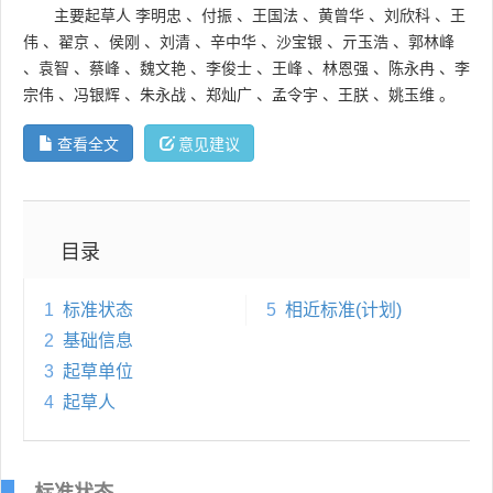
主要起草人
李明忠
、
付振
、
王国法
、
黄曾华
、
刘欣科
、
王
伟
、
翟京
、
侯刚
、
刘清
、
辛中华
、
沙宝银
、
亓玉浩
、
郭林峰
、
袁智
、
蔡峰
、
魏文艳
、
李俊士
、
王峰
、
林恩强
、
陈永冉
、
李
宗伟
、
冯银辉
、
朱永战
、
郑灿广
、
孟令宇
、
王朕
、
姚玉维
。
查看全文
意见建议
目录
1
标准状态
5
相近标准(计划)
2
基础信息
3
起草单位
4
起草人
标准状态