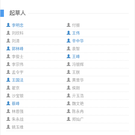
起草人
李明忠
付振
刘欣科
王伟
刘清
辛中华
郭林峰
袁智
李俊士
王峰
李宗伟
冯银辉
孟令宇
王朕
王国法
黄曾华
翟京
侯刚
沙宝银
亓玉浩
蔡峰
魏文艳
林恩强
陈永冉
朱永战
郑灿广
姚玉维