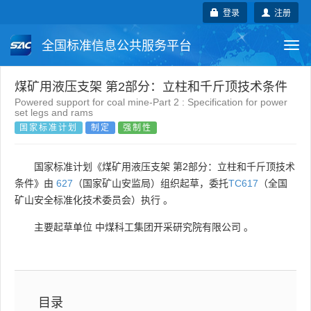
登录
注册
全国标准信息公共服务平台
Togg
navi
国家标准
行业标准
地方标准
煤矿用液压支架 第2部分：立柱和千斤顶技术条件
Powered support for coal mine-Part 2 : Specification for power
set legs and rams
团体标准
企业标准
国际标准
国家标准计划
制定
强制性
国外标准
技术委员会
国家标准计划《煤矿用液压支架 第2部分：立柱和千斤顶技术
条件》由
627
（国家矿山安监局）组织起草，委托
TC617
（全国
矿山安全标准化技术委员会）执行 。
主要起草单位
中煤科工集团开采研究院有限公司
。
目录