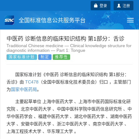
登录
注册
全国标准信息公共服务平台
Togg
navi
国家标准
行业标准
地方标准
中医药 诊断信息的临床知识结构 第1部分：舌诊
Traditional Chinese medicine — Clinical knowledge structure for
diagnostic information — Part 1: Tongue
团体标准
企业标准
国际标准
国家标准计划
制定
推荐性
国外标准
技术委员会
国家标准计划《中医药 诊断信息的临床知识结构 第1部分：
舌诊》由
TC478
（全国中医标准化技术委员会）归口 ，主管部门
为
国家中医药局
。
主要起草单位
上海中医药大学
、
上海市中医药国际标准化研
究院
、
北京中医药大学
、
中国中医科学院中医药信息研究所
、
中
华中医药学会
、
福建中医药大学
、
湖北中医药大学
、
湖南中医药
大学
、
安徽中医药大学
、
浙江中医药大学
、
南京中医药大学
、
上海工程技术大学
、
华东理工大学
。