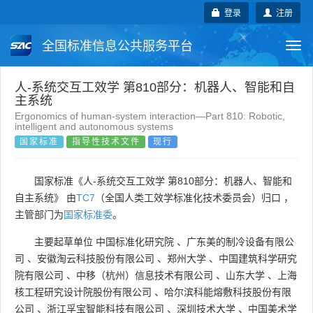
登录
注册
全国标准信息公共服务平台
Togg
navi
国家标准
行业标准
地方标准
人-系统交互工效学 第810部分：机器人、智能和自
主系统
Ergonomics of human-system interaction—Part 810: Robotic,
团体标准
企业标准
国际标准
intelligent and autonomous systems
国家标准
指导性技术文件
现行
国外标准
技术委员会
国家标准《人-系统交互工效学 第810部分：机器人、智能和
自主系统》 由
TC7
（全国人类工效学标准化技术委员会）归口 ，
主管部门为
国家标准委
。
主要起草单位
中国标准化研究院
、
广东美的制冷设备有限公
司
、
安徽淘云科技股份有限公司
、
郑州大学
、
中国建筑科学研究
院有限公司
、
中移（杭州）信息技术有限公司
、
山东大学
、
上海
核工程研究设计院股份有限公司
、
哈尔滨科能熔敷科技股份有限
公司
、
浙江孚宝智能科技有限公司
、
深圳技术大学
、
中国美术学