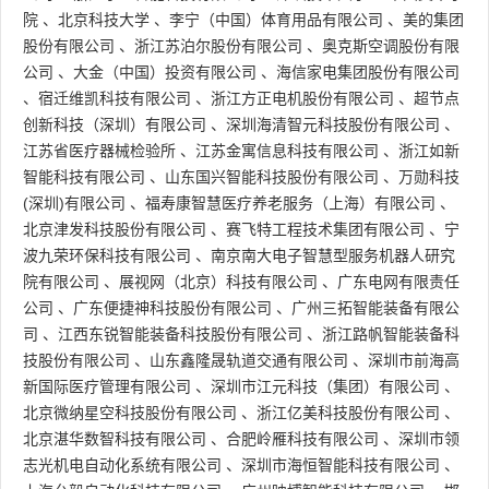
院
、
北京科技大学
、
李宁（中国）体育用品有限公司
、
美的集团
股份有限公司
、
浙江苏泊尔股份有限公司
、
奥克斯空调股份有限
公司
、
大金（中国）投资有限公司
、
海信家电集团股份有限公司
、
宿迁维凯科技有限公司
、
浙江方正电机股份有限公司
、
超节点
创新科技（深圳）有限公司
、
深圳海清智元科技股份有限公司
、
江苏省医疗器械检验所
、
江苏金寓信息科技有限公司
、
浙江如新
智能科技有限公司
、
山东国兴智能科技股份有限公司
、
万勋科技
(深圳)有限公司
、
福寿康智慧医疗养老服务（上海）有限公司
、
北京津发科技股份有限公司
、
赛飞特工程技术集团有限公司
、
宁
波九荣环保科技有限公司
、
南京南大电子智慧型服务机器人研究
院有限公司
、
展视网（北京）科技有限公司
、
广东电网有限责任
公司
、
广东便捷神科技股份有限公司
、
广州三拓智能装备有限公
司
、
江西东锐智能装备科技股份有限公司
、
浙江路帆智能装备科
技股份有限公司
、
山东鑫隆晟轨道交通有限公司
、
深圳市前海高
新国际医疗管理有限公司
、
深圳市江元科技（集团）有限公司
、
北京微纳星空科技股份有限公司
、
浙江亿美科技股份有限公司
、
北京湛华数智科技有限公司
、
合肥岭雁科技有限公司
、
深圳市领
志光机电自动化系统有限公司
、
深圳市海恒智能科技有限公司
、