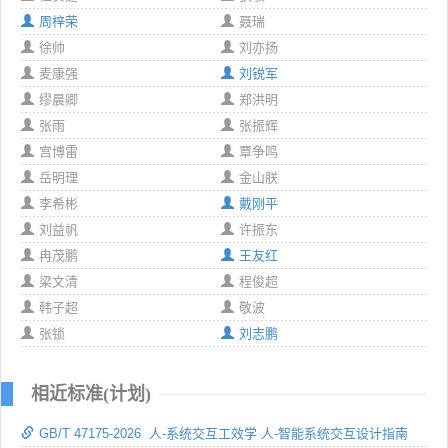
周梓荣
聂瑞
徐帅
刘亦扬
麦康强
刘锐军
缪晨卿
郑洪明
张雨
张振辉
宫博雷
覃争鸣
岳明理
金山朕
李希彬
戴刚平
刘益帆
许振东
冉茂鹏
王友红
梁文清
程俊超
韩子超
敬波
张锁
刘志鹏
相近标准(计划)
GB/T 47175-2026 人-系统交互工效学 人-智能系统交互设计指南