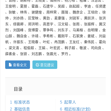
、
袁翔
、
胡斯特
、
王晓斐
、
储照伟
、
杨万禄
、
程耀
、
汪慧云
、
王俊明
、
夏朋
、
霍磊
、
石建华
、
吴超
、
赵起超
、
李迪
、
任贤建
、
狄敏
、
林伟
、
谢健煌
、
周梓荣
、
聂瑞
、
魏彦企
、
王培欣
、
徐
帅
、
刘亦扬
、
区莹映
、
黄劲
、
麦康强
、
刘锐军
、
黄跃洪
、
张洪
东
、
缪晨卿
、
郑洪明
、
高恩宇
、
汪文韬
、
张雨
、
张振辉
、
冀汉
烈
、
刘国峰
、
宫博雷
、
覃争鸣
、
刘东子
、
马美榕
、
岳明理
、
金
山朕
、
魏自金
、
许靖
、
李希彬
、
戴刚平
、
石家庚
、
姜斌
、
刘益
帆
、
许振东
、
王晓春
、
叶虹
、
冉茂鹏
、
王友红
、
秦伟民
、
霍向
、
梁文清
、
程俊超
、
王娟
、
叶宏武
、
韩子超
、
敬波
、
司向良
、
薛素金
、
张锁
、
刘志鹏
、
张晨光
、
罗丹
。
查看全文
意见建议
目录
1
标准状态
5
起草人
2
基础信息
6
相近标准(计划)