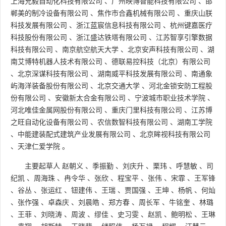
上海允毅自动化科技有限公司
、
广州映博智能科技有限公司
、
邯
郸美的制冷设备有限公司
、
焦作市合鑫机械有限公司
、
重庆山朕
科技发展有限公司
、
浙江蓝宸信息科技有限公司
、
杭州键嘉医疗
科技股份有限公司
、
浙江盛达铁塔有限公司
、
江苏智享引擎数据
科技有限公司
、
南京航空航天大学
、
北京安声科技有限公司
、
湖
南艾博特机器人技术有限公司
、
德联易控科技（北京）有限公司
、
北京深谋科技有限公司
、
湖南威平科技发展有限公司
、
南通象
屿海洋装备股份有限公司
、
北京交通大学
、
河北金锁安防工程股
份有限公司
、
安徽新太合金有限公司
、
宁波城市职业技术学院
、
河北唯佳金属网股份有限公司
、
重庆门里科技有限公司
、
江苏博
之旺自动化设备有限公司
、
农信数智科技有限公司
、
湖南工学院
、
中能建装配式建筑产业发展有限公司
、
北京眸视科技有限公司
、
天津仁爱学院
。
主要起草人
赵朝义
、
季振勤
、
刘庆升
、
栗玮
、
呼慧敏
、
司
纪凯
、
周海珠
、
冉令华
、
张欣
、
程宝平
、
张伟
、
宋霏
、
王军锋
、
谷丛
、
张运红
、
钮建伟
、
王瑞
、
贾国强
、
王坤
、
杨帆
、
何灿
、
张作强
、
卓森庆
、
刘晨皓
、
郑方春
、
周长军
、
牛铭奎
、
林璐
、
王菲
、
刘晓涛
、
周波
、
缪佳
、
史习雯
、
赵凯
、
鲍明松
、
王琳