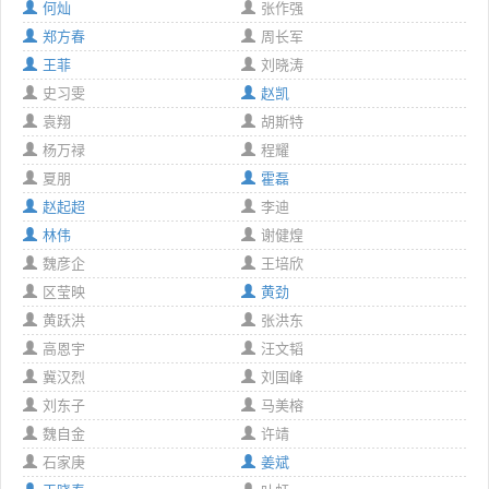
何灿
张作强
郑方春
周长军
王菲
刘晓涛
史习雯
赵凯
袁翔
胡斯特
杨万禄
程耀
夏朋
霍磊
赵起超
李迪
林伟
谢健煌
魏彦企
王培欣
区莹映
黄劲
黄跃洪
张洪东
高恩宇
汪文韬
冀汉烈
刘国峰
刘东子
马美榕
魏自金
许靖
石家庚
姜斌