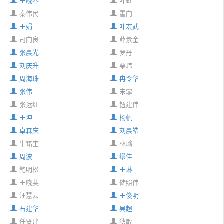
王晓春
叶虹
秦伟民
霍向
王娟
叶宏武
司向良
薛素金
张晨光
罗丹
刘庆升
栗玮
周海珠
冉令华
张伟
宋霏
张运红
钮建伟
王坤
杨帆
卓森庆
刘晨皓
牛铭奎
林璐
周波
缪佳
鲍明松
王琳
王晓斐
储照伟
汪慧云
王俊明
石建华
吴超
任贤建
狄敏